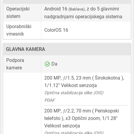
Operacijski
Android 16
, z do 5 glavnimi
(Baklava)
sistem
nadgradnjami operacijskega sistema
Uporabniški
ColorOS 16
vmesnik
GLAVNA KAMERA
Podpora
Da
kamere
ƒ
200 MP
,
/1.5,
23 mm
( Širokokotna ),
1/1.12"
Velikost senzorja
Optična stabilizacija slike (OIS)
PDAF
ƒ
200 MP
,
/2.2,
70 mm
( Periskopski
telefoto ), x3 Optični zoom,
1/1.28"
Velikost senzorja
Optična stabilizacija slike (OIS)