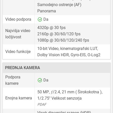
Samodejno ostrenje (AF)
Panorama
Video podpora
Da
4320p @ 30 fps
Najvišja video
2160p @ 30/60/120 fps
ločljivost
1080p @ 30/60/120/240 fps
10-bit Video, kinematografski LUT,
Video funkcije
Dolby Vision HDR, Gyro-EIS, O-Log2
PREDNJA KAMERA
Podpora
Da
kamere
ƒ
50 MP
,
/2.4,
21 mm
( Širokokotna ),
Enojna kamera
1/2.75"
Velikost senzorja
PDAF
Visok dinamični razpon (HDR)