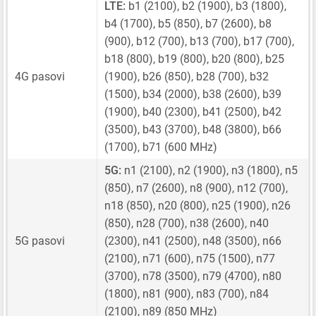
LTE:
b1 (2100), b2 (1900), b3 (1800),
b4 (1700), b5 (850), b7 (2600), b8
(900), b12 (700), b13 (700), b17 (700),
b18 (800), b19 (800), b20 (800), b25
4G pasovi
(1900), b26 (850), b28 (700), b32
(1500), b34 (2000), b38 (2600), b39
(1900), b40 (2300), b41 (2500), b42
(3500), b43 (3700), b48 (3800), b66
(1700), b71 (600 MHz)
5G:
n1 (2100), n2 (1900), n3 (1800), n5
(850), n7 (2600), n8 (900), n12 (700),
n18 (850), n20 (800), n25 (1900), n26
(850), n28 (700), n38 (2600), n40
5G pasovi
(2300), n41 (2500), n48 (3500), n66
(2100), n71 (600), n75 (1500), n77
(3700), n78 (3500), n79 (4700), n80
(1800), n81 (900), n83 (700), n84
(2100), n89 (850 MHz)