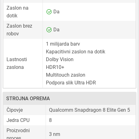
Zaslon na
Da
dotik
Zaslon brez
Da
robov
1 milijarda barv
Kapacitivni zaslon na dotik
Lastnosti
Dolby Vision
zaslona
HDR10+
Multitouch zaslon
Podpora slik Ultra HDR
STROJNA OPREMA
Čipovje
Qualcomm Snapdragon 8 Elite Gen 5
Jedra CPU
8
Proizvodni
3 nm
proces