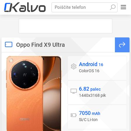
Poiščite telefon
Oppo Find X9 Ultra
Android
Operacijski sistem
16
ColorOS 16
6.82
Zaslon
palec
1440x3168 pik
7050
Baterija
mAh
Si/C Li-Ion