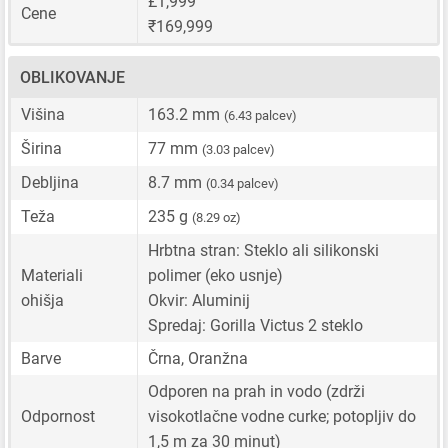
£1,999
Cene
₹169,999
OBLIKOVANJE
Višina
163.2 mm
(6.43 palcev)
Širina
77 mm
(3.03 palcev)
Debljina
8.7 mm
(0.34 palcev)
Teža
235 g
(8.29 oz)
Hrbtna stran: Steklo ali silikonski
Materiali
polimer (eko usnje)
ohišja
Okvir: Aluminij
Spredaj: Gorilla Victus 2 steklo
Barve
Črna, Oranžna
Odporen na prah in vodo (zdrži
Odpornost
visokotlačne vodne curke; potopljiv do
1,5 m za 30 minut)