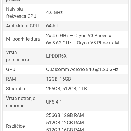
Najvišja
4.6 GHz
frekvenca CPU
Arhitektura CPU
64-bit
2x 4.6 GHz – Oryon V3 Phoenix L
Mikroarhitektura
6x 3.62 GHz – Oryon V3 Phoenix M
Vrsta
LPDDR5X
pomnilnika
GPU
Qualcomm Adreno 840 @1.20 GHz
RAM
12GB, 16GB
Shramba
256GB, 512GB, 1TB
Vrsta notranje
UFS 4.1
shrambe
256GB 12GB RAM
512GB 12GB RAM
Različice
512GB 16GB RAM