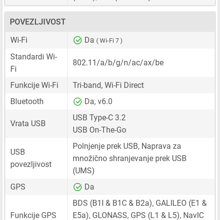
POVEZLJIVOST
Wi-Fi
Da
( Wi-Fi 7 )
Standardi Wi-
802.11/a/b/g/n/ac/ax/be
Fi
Funkcije Wi-Fi
Tri-band, Wi-Fi Direct
Bluetooth
Da, v6.0
USB Type-C 3.2
Vrata USB
USB On-The-Go
Polnjenje prek USB, Naprava za
USB
množično shranjevanje prek USB
povezljivost
(UMS)
GPS
Da
BDS (B1I & B1C & B2a), GALILEO (E1 &
Funkcije GPS
E5a), GLONASS, GPS (L1 & L5), NavIC