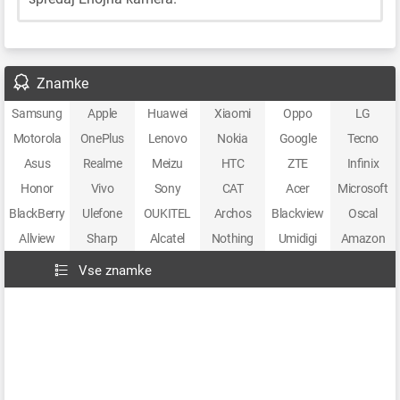
Znamke
Samsung
Apple
Huawei
Xiaomi
Oppo
LG
Motorola
OnePlus
Lenovo
Nokia
Google
Tecno
Asus
Realme
Meizu
HTC
ZTE
Infinix
Honor
Vivo
Sony
CAT
Acer
Microsoft
BlackBerry
Ulefone
OUKITEL
Archos
Blackview
Oscal
Allview
Sharp
Alcatel
Nothing
Umidigi
Amazon
Vse znamke