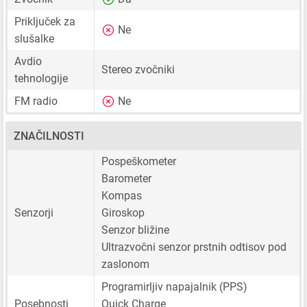
Priključek za
Ne
slušalke
Avdio
Stereo zvočniki
tehnologije
FM radio
Ne
ZNAČILNOSTI
Pospeškometer
Barometer
Kompas
Senzorji
Giroskop
Senzor bližine
Ultrazvočni senzor prstnih odtisov pod
zaslonom
Programirljiv napajalnik (PPS)
Posebnosti
Quick Charge