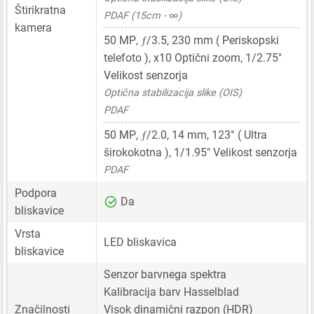
Štirikratna
PDAF (15cm - ∞)
kamera
ƒ
50 MP
,
/3.5,
230 mm
( Periskopski
telefoto ), x10 Optični zoom,
1/2.75"
Velikost senzorja
Optična stabilizacija slike (OIS)
PDAF
ƒ
50 MP
,
/2.0,
14 mm
, 123° ( Ultra
širokokotna ),
1/1.95"
Velikost senzorja
PDAF
Podpora
Da
bliskavice
Vrsta
LED bliskavica
bliskavice
Senzor barvnega spektra
Kalibracija barv Hasselblad
Značilnosti
Visok dinamični razpon (HDR)