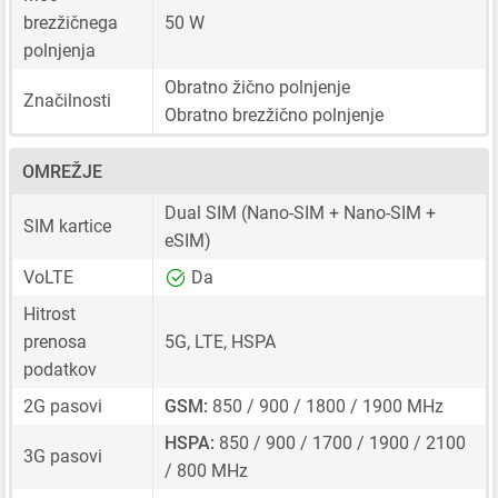
brezžičnega
50 W
polnjenja
Obratno žično polnjenje
Značilnosti
Obratno brezžično polnjenje
OMREŽJE
Dual SIM
(Nano-SIM + Nano-SIM +
SIM kartice
eSIM)
VoLTE
Da
Hitrost
prenosa
5G, LTE, HSPA
podatkov
2G pasovi
GSM:
850 / 900 / 1800 / 1900 MHz
HSPA:
850 / 900 / 1700 / 1900 / 2100
3G pasovi
/ 800 MHz