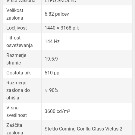
Vrsta zaslona
LTPO AMOLED
Velikost
6.82 palcev
zaslona
Ločljivost
1440 × 3168 pik
Hitrost
144 Hz
osveževanja
Razmerje
19.5:9
stranic
Gostota pik
510 ppi
Razmerje
zaslona do
≈ 90%
ohišja
Vršna
3600 cd/m²
svetilnost
Zaščita
Steklo Corning Gorilla Glass Victus 2
zaslona