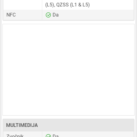
(L5), QZSS (L1 & L5)
NFC
Da
MULTIMEDIJA
Zvočnik
Da