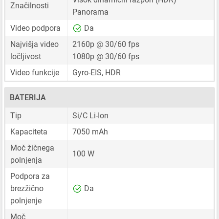
Značilnosti
Panorama
Video podpora
Da
Najvišja video
2160p @ 30/60 fps
ločljivost
1080p @ 30/60 fps
Video funkcije
Gyro-EIS, HDR
BATERIJA
Tip
Si/C Li-Ion
Kapaciteta
7050 mAh
Moč žičnega
100 W
polnjenja
Podpora za
brezžično
Da
polnjenje
Moč