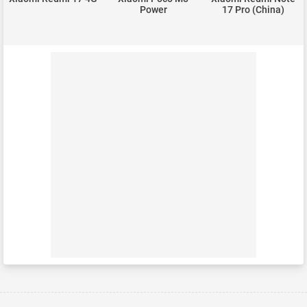
Power
17 Pro (China)