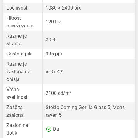
Ločljivost
1080 × 2400 pik
Hitrost
120 Hz
osveževanja
Razmerje
20:9
stranic
Gostota pik
395 ppi
Razmerje
zaslona do
≈ 87.4%
ohišja
Vršna
2100 cd/m²
svetilnost
Zaščita
Steklo Corning Gorilla Glass 5, Mohs
zaslona
raven 5
Zaslon na
Da
dotik