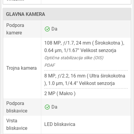
GLAVNA KAMERA
Podpora
Da
kamere
ƒ
108 MP
,
/1.7,
24 mm
( Širokokotna ),
0.64 μm
,
1/1.67"
Velikost senzorja
Optična stabilizacija slike (OIS)
PDAF
Trojna kamera
ƒ
8 MP
,
/2.2,
16 mm
( Ultra širokokotna
),
1.0 μm
,
1/4.4"
Velikost senzorja
2 MP
( Makro )
Podpora
Da
bliskavice
Vrsta
LED bliskavica
bliskavice