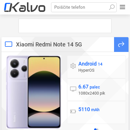
Poiščite telefon
Xiaomi Redmi Note 14 5G
Android
Operacijski sistem
14
HyperOS
6.67
Zaslon
palec
1080x2400 pik
5110
Baterija
mAh