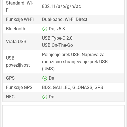
Standardi Wi-
802.11/a/b/g/n/ac
Fi
Funkcije Wi-Fi
Dual-band, Wi-Fi Direct
Bluetooth
Da, v5.3
USB Type-C 2.0
Vrata USB
USB On-The-Go
Polnjenje prek USB, Naprava za
USB
množično shranjevanje prek USB
povezljivost
(UMS)
GPS
Da
Funkcije GPS
BDS, GALILEO, GLONASS, GPS
NFC
Da