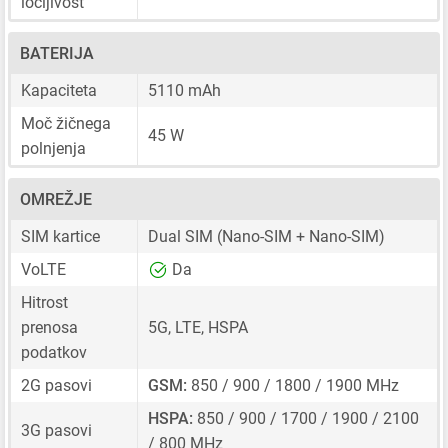
ločljivost
BATERIJA
Kapaciteta
5110 mAh
Moč žičnega
45 W
polnjenja
OMREŽJE
SIM kartice
Dual SIM
(Nano-SIM + Nano-SIM)
VoLTE
Da
Hitrost
prenosa
5G, LTE, HSPA
podatkov
2G pasovi
GSM:
850 / 900 / 1800 / 1900 MHz
HSPA:
850 / 900 / 1700 / 1900 / 2100
3G pasovi
/ 800 MHz