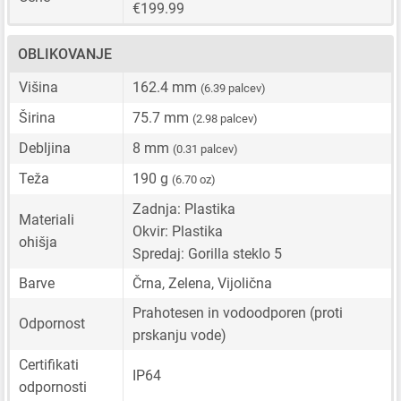
€199.99
OBLIKOVANJE
Višina
162.4 mm
(6.39 palcev)
Širina
75.7 mm
(2.98 palcev)
Debljina
8 mm
(0.31 palcev)
Teža
190 g
(6.70 oz)
Zadnja: Plastika
Materiali
Okvir: Plastika
ohišja
Spredaj: Gorilla steklo 5
Barve
Črna, Zelena, Vijolična
Prahotesen in vodoodporen (proti
Odpornost
prskanju vode)
Certifikati
IP64
odpornosti