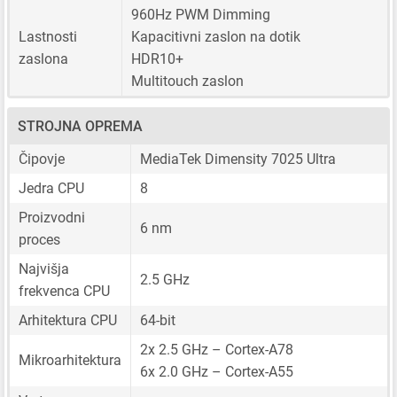
960Hz PWM Dimming
Lastnosti
Kapacitivni zaslon na dotik
zaslona
HDR10+
Multitouch zaslon
STROJNA OPREMA
Čipovje
MediaTek Dimensity 7025 Ultra
Jedra CPU
8
Proizvodni
6 nm
proces
Najvišja
2.5 GHz
frekvenca CPU
Arhitektura CPU
64-bit
2x 2.5 GHz – Cortex-A78
Mikroarhitektura
6x 2.0 GHz – Cortex-A55