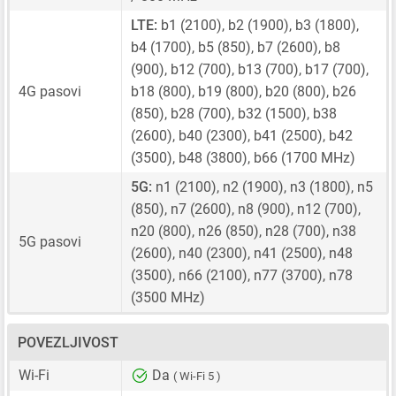
LTE:
b1 (2100), b2 (1900), b3 (1800),
b4 (1700), b5 (850), b7 (2600), b8
(900), b12 (700), b13 (700), b17 (700),
4G pasovi
b18 (800), b19 (800), b20 (800), b26
(850), b28 (700), b32 (1500), b38
(2600), b40 (2300), b41 (2500), b42
(3500), b48 (3800), b66 (1700 MHz)
5G:
n1 (2100), n2 (1900), n3 (1800), n5
(850), n7 (2600), n8 (900), n12 (700),
n20 (800), n26 (850), n28 (700), n38
5G pasovi
(2600), n40 (2300), n41 (2500), n48
(3500), n66 (2100), n77 (3700), n78
(3500 MHz)
POVEZLJIVOST
Wi-Fi
Da
( Wi-Fi 5 )