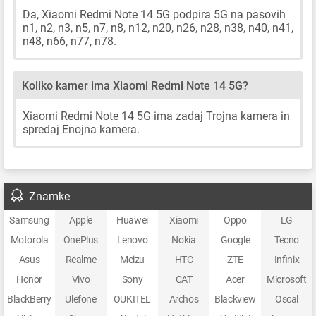
Da, Xiaomi Redmi Note 14 5G podpira 5G na pasovih
n1, n2, n3, n5, n7, n8, n12, n20, n26, n28, n38, n40, n41,
n48, n66, n77, n78.
Koliko kamer ima Xiaomi Redmi Note 14 5G?
Xiaomi Redmi Note 14 5G ima zadaj Trojna kamera in
spredaj Enojna kamera.
Znamke
Samsung
Apple
Huawei
Xiaomi
Oppo
LG
Motorola
OnePlus
Lenovo
Nokia
Google
Tecno
Asus
Realme
Meizu
HTC
ZTE
Infinix
Honor
Vivo
Sony
CAT
Acer
Microsoft
BlackBerry
Ulefone
OUKITEL
Archos
Blackview
Oscal