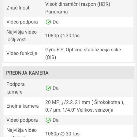
Visok dinamični razpon (HDR)
Značilnosti
Panorama
Video podpora
Da
Najvišja video
1080p @ 30 fps
ločljivost
Gyro-EIS, Optična stabilizacija slike
Video funkcije
(OIS)
PREDNJA KAMERA
Podpora
Da
kamere
ƒ
20 MP
,
/2.2,
21 mm
( Širokokotna ),
Enojna kamera
0.7 μm
,
1/4.0"
Velikost senzorja
Video podpora
Da
Najvišja video
1080p @ 30 fps