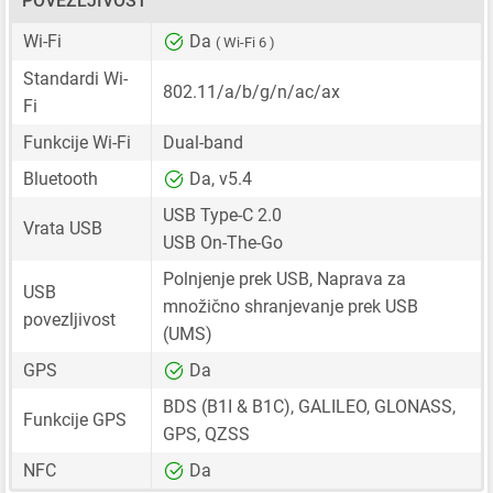
POVEZLJIVOST
Wi-Fi
Da
( Wi-Fi 6 )
Standardi Wi-
802.11/a/b/g/n/ac/ax
Fi
Funkcije Wi-Fi
Dual-band
Bluetooth
Da, v5.4
USB Type-C 2.0
Vrata USB
USB On-The-Go
Polnjenje prek USB, Naprava za
USB
množično shranjevanje prek USB
povezljivost
(UMS)
GPS
Da
BDS (B1I & B1C), GALILEO, GLONASS,
Funkcije GPS
GPS, QZSS
NFC
Da