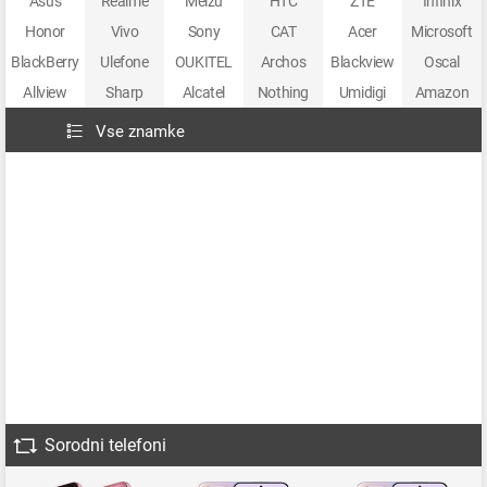
Asus
Realme
Meizu
HTC
ZTE
Infinix
Honor
Vivo
Sony
CAT
Acer
Microsoft
BlackBerry
Ulefone
OUKITEL
Archos
Blackview
Oscal
Allview
Sharp
Alcatel
Nothing
Umidigi
Amazon
Vse znamke
Sorodni telefoni