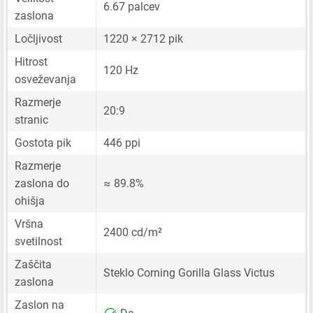
6.67 palcev
zaslona
Ločljivost
1220 × 2712 pik
Hitrost
120 Hz
osveževanja
Razmerje
20:9
stranic
Gostota pik
446 ppi
Razmerje
zaslona do
≈ 89.8%
ohišja
Vršna
2400 cd/m²
svetilnost
Zaščita
Steklo Corning Gorilla Glass Victus
zaslona
Zaslon na