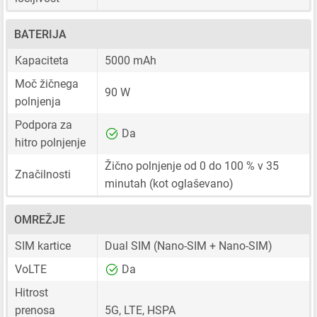
BATERIJA
Kapaciteta
5000 mAh
Moč žičnega
90 W
polnjenja
Podpora za
Da
hitro polnjenje
Žično polnjenje od 0 do 100 % v 35
Značilnosti
minutah (kot oglaševano)
OMREŽJE
SIM kartice
Dual SIM
(Nano-SIM + Nano-SIM)
VoLTE
Da
Hitrost
prenosa
5G, LTE, HSPA