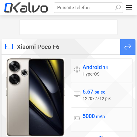
Poiščite telefon
Xiaomi Poco F6
Android
Operacijski sistem
14
HyperOS
6.67
Zaslon
palec
1220x2712 pik
5000
Baterija
mAh