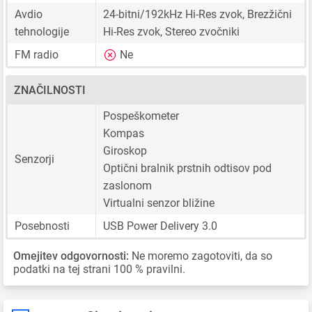
Avdio
24-bitni/192kHz Hi-Res zvok, Brezžični
tehnologije
Hi-Res zvok, Stereo zvočniki
FM radio
Ne
ZNAČILNOSTI
Pospeškometer
Kompas
Giroskop
Senzorji
Optični bralnik prstnih odtisov pod
zaslonom
Virtualni senzor bližine
Posebnosti
USB Power Delivery 3.0
Omejitev odgovornosti:
Ne moremo zagotoviti, da so
podatki na tej strani 100 % pravilni.