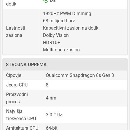
Da
dotik
1920Hz PWM Dimming
68 milijard barv
Lastnosti
Kapacitivni zaslon na dotik
zaslona
Dolby Vision
HDR10+
Multitouch zaslon
STROJNA OPREMA
Čipovje
Qualcomm Snapdragon 8s Gen 3
Jedra CPU
8
Proizvodni
4 nm
proces
Najvišja
3.0 GHz
frekvenca CPU
Arhitektura CPU
64-bit