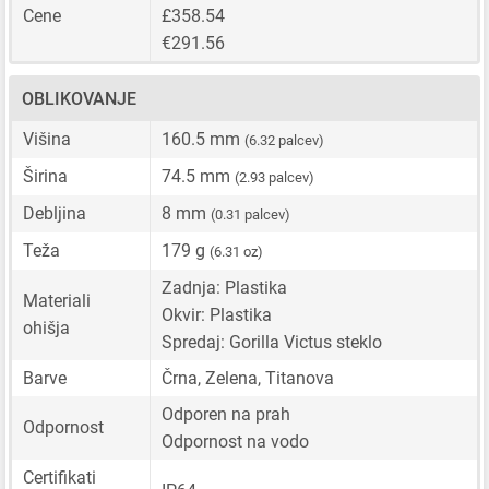
Cene
£358.54
€291.56
OBLIKOVANJE
Višina
160.5 mm
(6.32 palcev)
Širina
74.5 mm
(2.93 palcev)
Debljina
8 mm
(0.31 palcev)
Teža
179 g
(6.31 oz)
Zadnja: Plastika
Materiali
Okvir: Plastika
ohišja
Spredaj: Gorilla Victus steklo
Barve
Črna, Zelena, Titanova
Odporen na prah
Odpornost
Odpornost na vodo
Certifikati