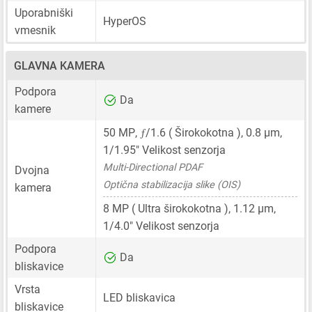
Uporabniški
HyperOS
vmesnik
GLAVNA KAMERA
Podpora
Da
kamere
ƒ
50 MP
,
/1.6 ( Širokokotna ),
0.8 μm
,
1/1.95"
Velikost senzorja
Multi-Directional PDAF
Dvojna
Optična stabilizacija slike (OIS)
kamera
8 MP
( Ultra širokokotna ),
1.12 μm
,
1/4.0"
Velikost senzorja
Podpora
Da
bliskavice
Vrsta
LED bliskavica
bliskavice