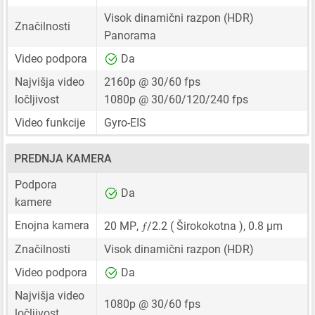
Visok dinamični razpon (HDR)
Značilnosti
Panorama
Video podpora
Da
Najvišja video
2160p @ 30/60 fps
ločljivost
1080p @ 30/60/120/240 fps
Video funkcije
Gyro-EIS
PREDNJA KAMERA
Podpora
Da
kamere
ƒ
Enojna kamera
20 MP
,
/2.2 ( Širokokotna ),
0.8 μm
Značilnosti
Visok dinamični razpon (HDR)
Video podpora
Da
Najvišja video
1080p @ 30/60 fps
ločljivost