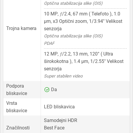
Optična stabilizacija slike (OIS)
ƒ
10 MP
,
/2.4,
67 mm
( Telefoto ),
1.0
μm
, x3 Optični zoom,
1/3.94"
Velikost
Trojna kamera
senzorja
Optična stabilizacija slike (OIS)
PDAF
ƒ
12 MP
,
/2.2,
13 mm
, 120° ( Ultra
širokokotna ),
1.4 μm
,
1/2.55"
Velikost
senzorja
Super stabilen video
Podpora
Da
bliskavice
Vrsta
LED bliskavica
bliskavice
Samodejni HDR
Značilnosti
Best Face