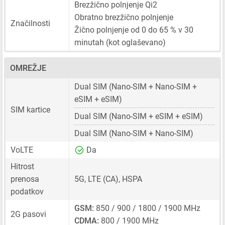
Brezžično polnjenje Qi2
Obratno brezžično polnjenje
Značilnosti
Žično polnjenje od 0 do 65 % v 30
minutah (kot oglaševano)
OMREŽJE
Dual SIM
(Nano-SIM + Nano-SIM +
eSIM + eSIM)
SIM kartice
Dual SIM
(Nano-SIM + eSIM + eSIM)
Dual SIM
(Nano-SIM + Nano-SIM)
VoLTE
Da
Hitrost
prenosa
5G, LTE (CA), HSPA
podatkov
GSM:
850 / 900 / 1800 / 1900 MHz
2G pasovi
CDMA:
800 / 1900 MHz