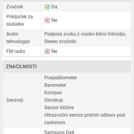
Zvočnik
Da
Priključek za
Ne
slušalke
Avdio
Podpora zvoku z visoko bitno hitrostjo,
tehnologije
Stereo zvočniki
FM radio
Ne
ZNAČILNOSTI
Pospeškometer
Barometer
Kompas
Senzorji
Giroskop
Senzor bližine
Ultrazvočni senzor prstnih odtisov pod
zaslonom
Samsung DeX