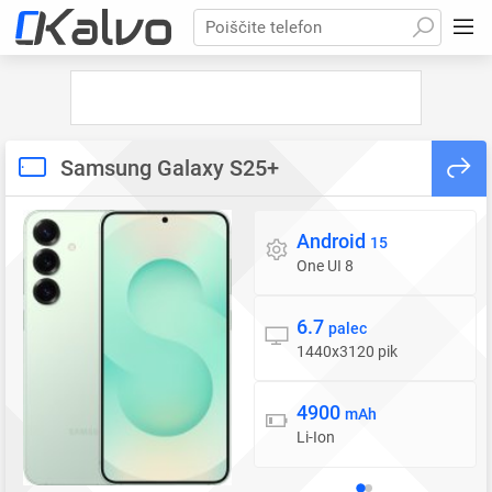
Poiščite telefon
Samsung Galaxy S25+
Android
Operacijski sistem
15
One UI 8
6.7
Zaslon
palec
1440x3120 pik
4900
Baterija
mAh
Li-Ion