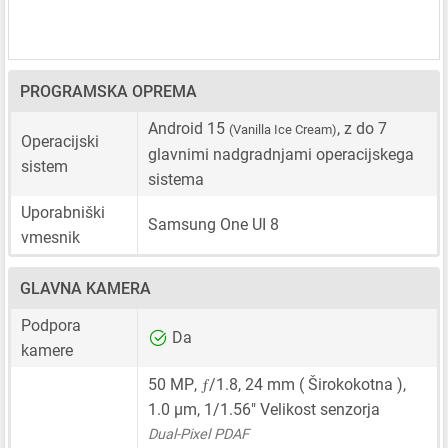
PROGRAMSKA OPREMA
Android 15
, z do 7
(Vanilla Ice Cream)
Operacijski
glavnimi nadgradnjami operacijskega
sistem
sistema
Uporabniški
Samsung One UI 8
vmesnik
GLAVNA KAMERA
Podpora
Da
kamere
ƒ
50 MP
,
/1.8,
24 mm
( Širokokotna ),
1.0 μm
,
1/1.56"
Velikost senzorja
Dual-Pixel PDAF