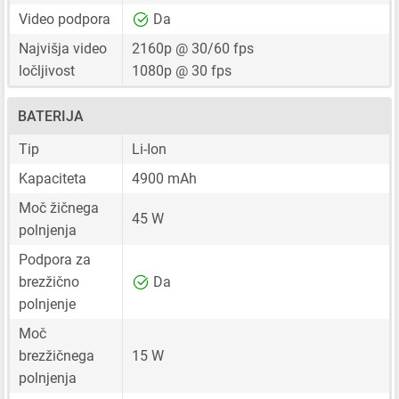
Video podpora
Da
Najvišja video
2160p @ 30/60 fps
ločljivost
1080p @ 30 fps
BATERIJA
Tip
Li-Ion
Kapaciteta
4900 mAh
Moč žičnega
45 W
polnjenja
Podpora za
brezžično
Da
polnjenje
Moč
brezžičnega
15 W
polnjenja