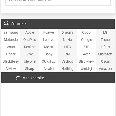
Znamke
Samsung
Apple
Huawei
Xiaomi
Oppo
LG
Motorola
OnePlus
Lenovo
Nokia
Google
Tecno
Asus
Realme
Meizu
HTC
ZTE
Infinix
Honor
Vivo
Sony
CAT
Acer
Microsoft
BlackBerry
Ulefone
OUKITEL
Archos
Blackview
Oscal
Allview
Sharp
Alcatel
Nothing
Umidigi
Amazon
Vse znamke