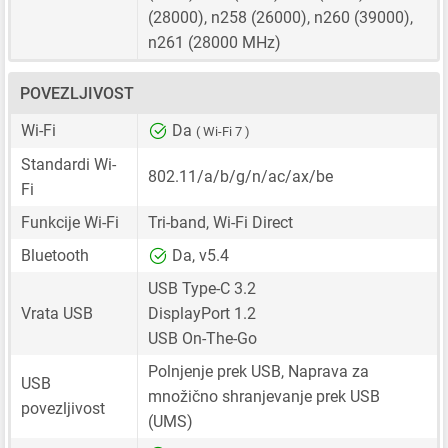
(28000), n258 (26000), n260 (39000),
n261 (28000 MHz)
POVEZLJIVOST
Wi-Fi
Da
( Wi-Fi 7 )
Standardi Wi-
802.11/a/b/g/n/ac/ax/be
Fi
Funkcije Wi-Fi
Tri-band, Wi-Fi Direct
Bluetooth
Da, v5.4
USB Type-C 3.2
Vrata USB
DisplayPort 1.2
USB On-The-Go
Polnjenje prek USB, Naprava za
USB
množično shranjevanje prek USB
povezljivost
(UMS)