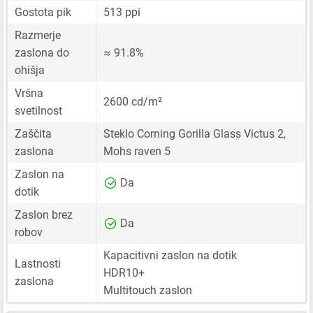
Gostota pik
513 ppi
Razmerje
zaslona do
≈ 91.8%
ohišja
Vršna
2600 cd/m²
svetilnost
Zaščita
Steklo Corning Gorilla Glass Victus 2,
zaslona
Mohs raven 5
Zaslon na
Da
dotik
Zaslon brez
Da
robov
Kapacitivni zaslon na dotik
Lastnosti
HDR10+
zaslona
Multitouch zaslon