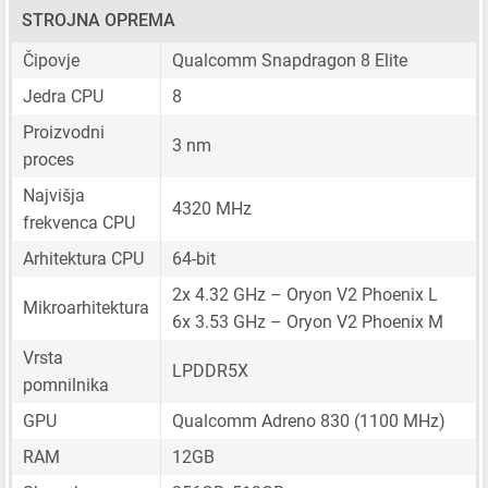
STROJNA OPREMA
Čipovje
Qualcomm Snapdragon 8 Elite
Jedra CPU
8
Proizvodni
3 nm
proces
Najvišja
4320 MHz
frekvenca CPU
Arhitektura CPU
64-bit
2x 4.32 GHz – Oryon V2 Phoenix L
Mikroarhitektura
6x 3.53 GHz – Oryon V2 Phoenix M
Vrsta
LPDDR5X
pomnilnika
GPU
Qualcomm Adreno 830 (1100 MHz)
RAM
12GB