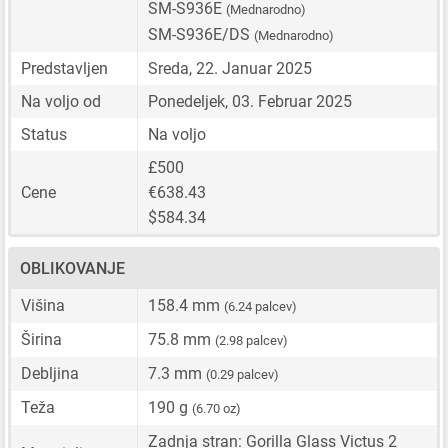
SM-S936E
(Mednarodno)
SM-S936E/DS
(Mednarodno)
Predstavljen
Sreda, 22. Januar 2025
Na voljo od
Ponedeljek, 03. Februar 2025
Status
Na voljo
£500
Cene
€638.43
$584.34
OBLIKOVANJE
Višina
158.4 mm
(6.24 palcev)
Širina
75.8 mm
(2.98 palcev)
Debljina
7.3 mm
(0.29 palcev)
Teža
190 g
(6.70 oz)
Zadnja stran: Gorilla Glass Victus 2