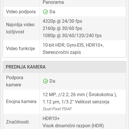
Panorama
Video podpora
Da
4320p @ 24/30 fps
Najvišja video
2160p @ 30/60 fps
ločljivost
1080p @ 30/60/120/240 fps
10-bit HDR, Gyro-EIS, HDR10+,
Video funkcije
Stereozvočni zapis
PREDNJA KAMERA
Podpora
Da
kamere
ƒ
12 MP
,
/2.2,
26 mm
( Širokokotna ),
Enojna kamera
1.12 μm
,
1/3.2"
Velikost senzorja
Dual-Pixel PDAF
HDR10+
Značilnosti
Visok dinamični razpon (HDR)