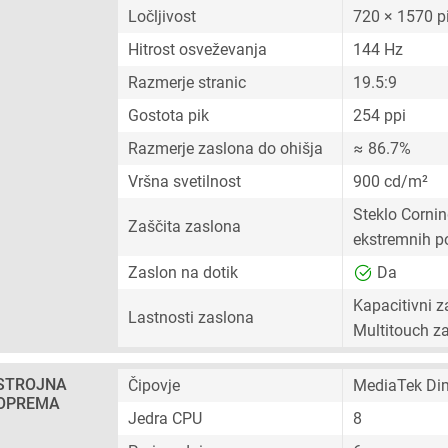
Ločljivost
720 × 1570 p
Hitrost osveževanja
144 Hz
Razmerje stranic
19.5:9
Gostota pik
254 ppi
Razmerje zaslona do ohišja
≈ 86.7%
Vršna svetilnost
900 cd/m²
Steklo Cornin
Zaščita zaslona
ekstremnih p
Zaslon na dotik
Da
Kapacitivni z
Lastnosti zaslona
Multitouch z
STROJNA
Čipovje
MediaTek Di
OPREMA
Jedra CPU
8