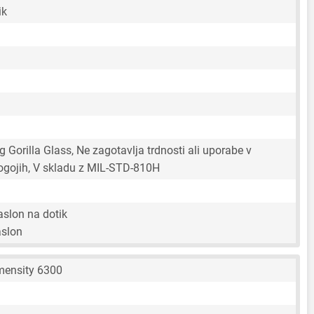
ik
g Gorilla Glass, Ne zagotavlja trdnosti ali uporabe v
ogojih, V skladu z MIL-STD-810H
aslon na dotik
aslon
mensity 6300