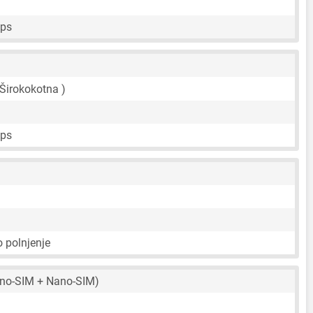
fps
 Širokokotna )
fps
 polnjenje
no-SIM + Nano-SIM)