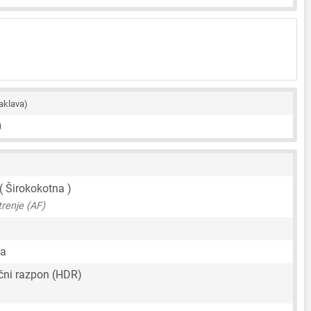
aklava)
0
 ( Širokokotna )
renje (AF)
ca
čni razpon (HDR)