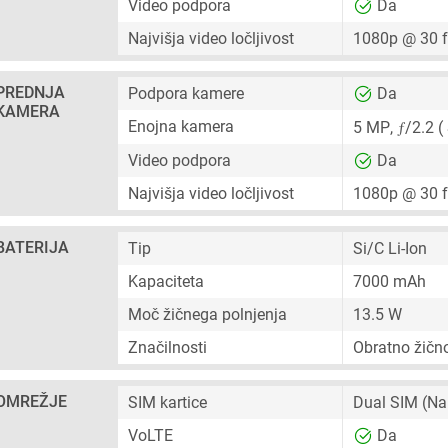
Video podpora
Da
Najvišja video ločljivost
1080p @ 30 
PREDNJA
Podpora kamere
Da
KAMERA
ƒ
Enojna kamera
5 MP
,
/2.2 (
Video podpora
Da
Najvišja video ločljivost
1080p @ 30 
BATERIJA
Tip
Si/C Li-Ion
Kapaciteta
7000 mAh
Moč žičnega polnjenja
13.5 W
Značilnosti
Obratno žično
OMREŽJE
SIM kartice
Dual SIM
(Na
VoLTE
Da