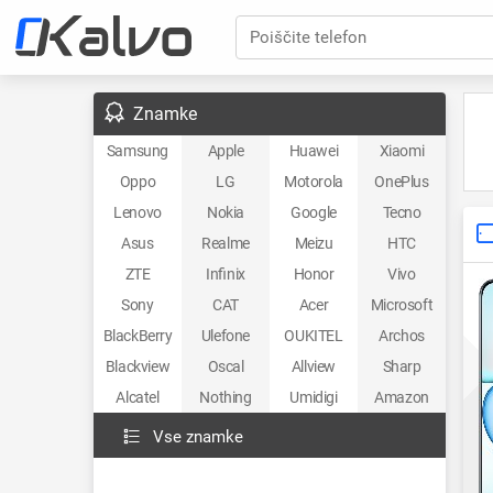
Poiščite telefon
Znamke
Samsung
Apple
Huawei
Xiaomi
Oppo
LG
Motorola
OnePlus
Lenovo
Nokia
Google
Tecno
Asus
Realme
Meizu
HTC
ZTE
Infinix
Honor
Vivo
Sony
CAT
Acer
Microsoft
BlackBerry
Ulefone
OUKITEL
Archos
Blackview
Oscal
Allview
Sharp
Alcatel
Nothing
Umidigi
Amazon
Vse znamke