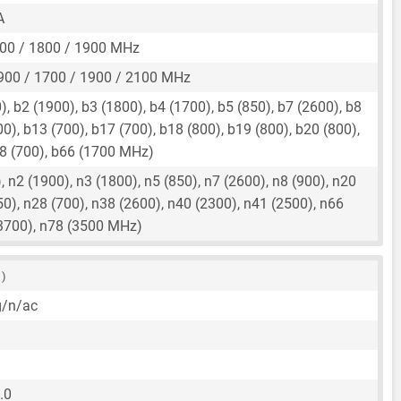
A
00 / 1800 / 1900 MHz
900 / 1700 / 1900 / 2100 MHz
, b2 (1900), b3 (1800), b4 (1700), b5 (850), b7 (2600), b8
00), b13 (700), b17 (700), b18 (800), b19 (800), b20 (800),
28 (700), b66 (1700 MHz)
 n2 (1900), n3 (1800), n5 (850), n7 (2600), n8 (900), n20
50), n28 (700), n38 (2600), n40 (2300), n41 (2500), n66
(3700), n78 (3500 MHz)
 )
g/n/ac
.0