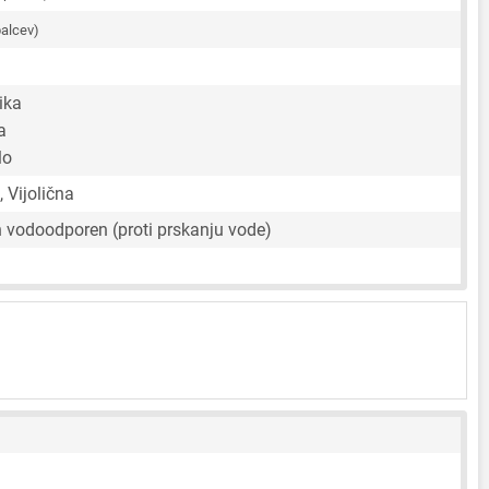
palcev)
ika
a
lo
 Vijolična
n vodoodporen (proti prskanju vode)