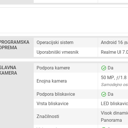
PROGRAMSKA
Operacijski sistem
Android 16
(B
OPREMA
Uporabniški vmesnik
Realme UI 7.
GLAVNA
Podpora kamere
Da
KAMERA
ƒ
50 MP
,
/1.8
Enojna kamera
Samodejno ost
Podpora bliskavice
Da
Vrsta bliskavice
LED bliskavi
Visok dinami
Značilnosti
Panorama