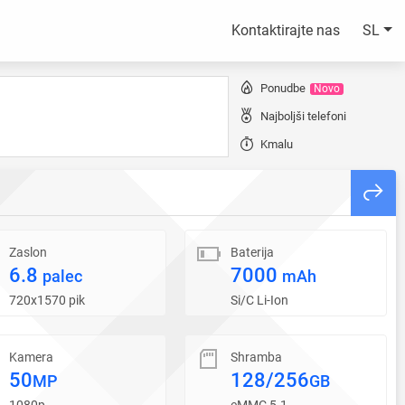
Kontaktirajte nas
SL
Ponudbe
Novo
Najboljši telefoni
Kmalu
Zaslon
Baterija
6.8
7000
palec
mAh
720x1570 pik
Si/C Li-Ion
Kamera
Shramba
50
128/256
MP
GB
1080p
eMMC 5.1