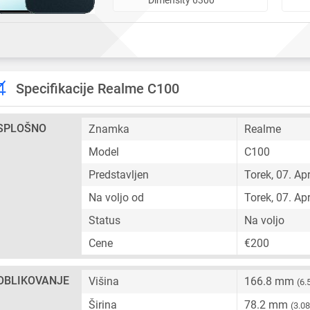
Specifikacije Realme C100
SPLOŠNO
Znamka
Realme
Model
C100
Predstavljen
Torek, 07. Ap
Na voljo od
Torek, 07. Ap
Status
Na voljo
Cene
€200
OBLIKOVANJE
Višina
166.8 mm
(6.
Širina
78.2 mm
(3.0