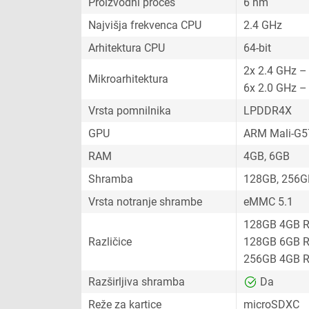
Proizvodni proces
6 nm
Najvišja frekvenca CPU
2.4 GHz
Arhitektura CPU
64-bit
2x 2.4 GHz –
Mikroarhitektura
6x 2.0 GHz –
Vrsta pomnilnika
LPDDR4X
GPU
ARM Mali-G
RAM
4GB, 6GB
Shramba
128GB, 256G
Vrsta notranje shrambe
eMMC 5.1
128GB 4GB 
Različice
128GB 6GB 
256GB 4GB 
Razširljiva shramba
Da
Reže za kartice
microSDXC