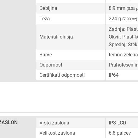
Debljina
8.9 mm
(0.35 
Teža
224 g
(7.90 oz)
Zadnja: Plast
Materiali ohišja
Okvir: Plastik
Spredaj: Stek
Barve
temno zelena,
Odpornost
Prahotesen i
Certifikati odpornosti
IP64
ZASLON
Vrsta zaslona
IPS LCD
Velikost zaslona
6.8 palcev