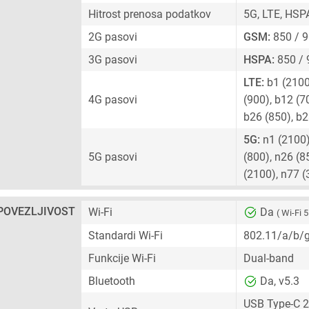
Hitrost prenosa podatkov
5G, LTE, HSP
2G pasovi
GSM:
850 / 9
3G pasovi
HSPA:
850 / 
LTE:
b1 (2100)
4G pasovi
(900), b12 (7
b26 (850), b
5G:
n1 (2100),
5G pasovi
(800), n26 (8
(2100), n77 
POVEZLJIVOST
Wi-Fi
Da
( Wi-Fi 5
Standardi Wi-Fi
802.11/a/b/
Funkcije Wi-Fi
Dual-band
Bluetooth
Da, v5.3
USB Type-C 2