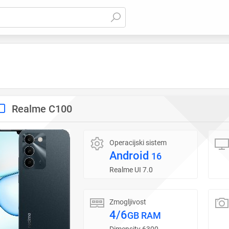
Realme C100
Operacijski sistem
Android
16
Realme UI 7.0
Zmogljivost
4/6
GB RAM
Dimensity 6300