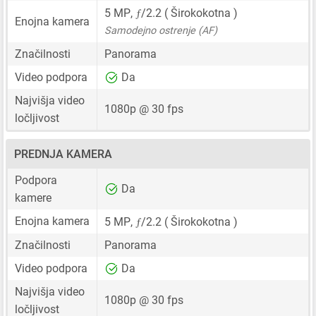
ƒ
5 MP
,
/2.2 ( Širokokotna )
Enojna kamera
Samodejno ostrenje (AF)
Značilnosti
Panorama
Video podpora
Da
Najvišja video
1080p @ 30 fps
ločljivost
PREDNJA KAMERA
Podpora
Da
kamere
ƒ
Enojna kamera
5 MP
,
/2.2 ( Širokokotna )
Značilnosti
Panorama
Video podpora
Da
Najvišja video
1080p @ 30 fps
ločljivost