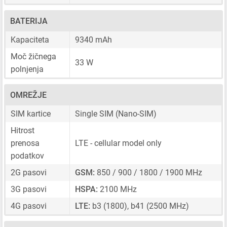
BATERIJA
Kapaciteta
9340 mAh
Moč žičnega
33 W
polnjenja
OMREŽJE
SIM kartice
Single SIM
(Nano-SIM)
Hitrost
prenosa
LTE - cellular model only
podatkov
2G pasovi
GSM:
850 / 900 / 1800 / 1900 MHz
3G pasovi
HSPA:
2100 MHz
4G pasovi
LTE:
b3 (1800), b41 (2500 MHz)