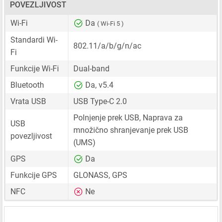
POVEZLJIVOST
Wi-Fi
Da
( Wi-Fi 5 )
Standardi Wi-
802.11/a/b/g/n/ac
Fi
Funkcije Wi-Fi
Dual-band
Bluetooth
Da, v5.4
Vrata USB
USB Type-C 2.0
Polnjenje prek USB, Naprava za
USB
množično shranjevanje prek USB
povezljivost
(UMS)
GPS
Da
Funkcije GPS
GLONASS, GPS
NFC
Ne