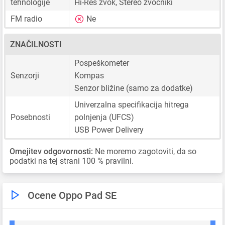
tehnologije
Hi-Res zvok, Stereo zvočniki
FM radio
Ne
ZNAČILNOSTI
Pospeškometer
Senzorji
Kompas
Senzor bližine (samo za dodatke)
Univerzalna specifikacija hitrega
Posebnosti
polnjenja (UFCS)
USB Power Delivery
Omejitev odgovornosti:
Ne moremo zagotoviti, da so
podatki na tej strani 100 % pravilni.
Ocene Oppo Pad SE