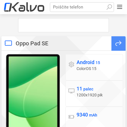
Poiščite telefon
Oppo Pad SE
Android
Operacijski sistem
15
ColorOS 15
11
Zaslon
palec
1200x1920 pik
9340
Baterija
mAh