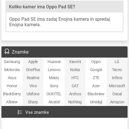
Koliko kamer ima Oppo Pad SE?
Oppo Pad SE ima zadaj Enojna kamera in spredaj
Enojna kamera.
Znamke
Samsung
Apple
Huawei
Xiaomi
Oppo
LG
Motorola
OnePlus
Lenovo
Nokia
Google
Tecno
Asus
Realme
Meizu
HTC
ZTE
Infinix
Honor
Vivo
Sony
CAT
Acer
Microsoft
BlackBerry
Ulefone
OUKITEL
Archos
Blackview
Oscal
Allview
Sharp
Alcatel
Nothing
Umidigi
Amazon
Vse znamke