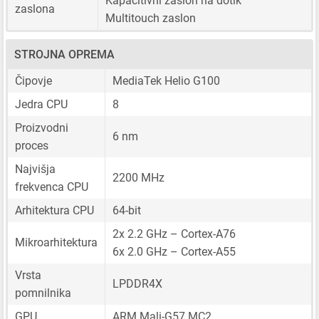
Kapacitivni zaslon na dotik
zaslona
Multitouch zaslon
STROJNA OPREMA
Čipovje
MediaTek Helio G100
Jedra CPU
8
Proizvodni
6 nm
proces
Najvišja
2200 MHz
frekvenca CPU
Arhitektura CPU
64-bit
2x 2.2 GHz – Cortex-A76
Mikroarhitektura
6x 2.0 GHz – Cortex-A55
Vrsta
LPDDR4X
pomnilnika
GPU
ARM Mali-G57 MC2