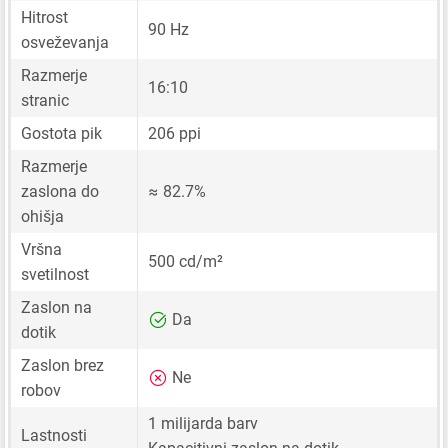
Hitrost
90 Hz
osveževanja
Razmerje
16:10
stranic
Gostota pik
206 ppi
Razmerje
zaslona do
≈ 82.7%
ohišja
Vršna
500 cd/m²
svetilnost
Zaslon na
Da
dotik
Zaslon brez
Ne
robov
1 milijarda barv
Lastnosti