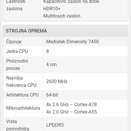
Lastnosti
Kapacitivni zaslon na dotik
zaslona
HDR10+
Multitouch zaslon
STROJNA OPREMA
Čipovje
Mediatek Dimensity 7450
Jedra CPU
8
Proizvodni
4 nm
proces
Najvišja
2600 MHz
frekvenca CPU
Arhitektura CPU
64-bit
4x 2.6 GHz – Cortex-A78
Mikroarhitektura
4x 2.0 GHz – Cortex-A55
Vrsta
LPDDR5
pomnilnika