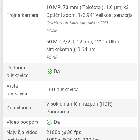
10 MP
,
73 mm
( Telefoto ),
1.0 μm
, x3
Trojna kamera
Optični zoom,
1/3.94"
Velikost senzorja
Optična stabilizacija slike (OIS)
PDAF
ƒ
50 MP
,
/2.0,
12 mm
, 122° ( Ultra
širokokotna ),
0.64 μm
PDAF
Podpora
Da
bliskavice
Vrsta
LED bliskavica
bliskavice
Visok dinamični razpon (HDR)
Značilnosti
Panorama
Video podpora
Da
Najvišja video
2160p @ 30 fps