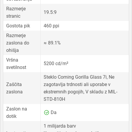
Razmerje
19.5:9
stranic
Gostota pik
460 ppi
Razmerje
zaslona do
≈ 89.1%
ohišja
Vršna
5200 cd/m²
svetilnost
Steklo Corning Gorilla Glass 7i, Ne
Zaščita
zagotavlja trdnosti ali uporabe v
zaslona
ekstremnih pogojih, V skladu z MIL-
STD-810H
Zaslon na
Da
dotik
1 milijarda barv