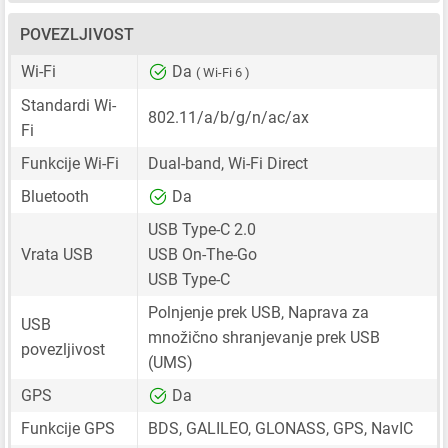
POVEZLJIVOST
Wi-Fi
Da
( Wi-Fi 6 )
Standardi Wi-
802.11/a/b/g/n/ac/ax
Fi
Funkcije Wi-Fi
Dual-band, Wi-Fi Direct
Bluetooth
Da
USB Type-C 2.0
Vrata USB
USB On-The-Go
USB Type-C
Polnjenje prek USB, Naprava za
USB
množično shranjevanje prek USB
povezljivost
(UMS)
GPS
Da
Funkcije GPS
BDS, GALILEO, GLONASS, GPS, NavIC