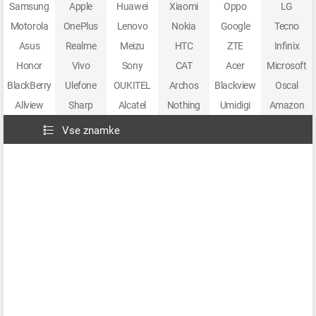
Samsung
Apple
Huawei
Xiaomi
Oppo
LG
Motorola
OnePlus
Lenovo
Nokia
Google
Tecno
Asus
Realme
Meizu
HTC
ZTE
Infinix
Honor
Vivo
Sony
CAT
Acer
Microsoft
BlackBerry
Ulefone
OUKITEL
Archos
Blackview
Oscal
Allview
Sharp
Alcatel
Nothing
Umidigi
Amazon
Vse znamke