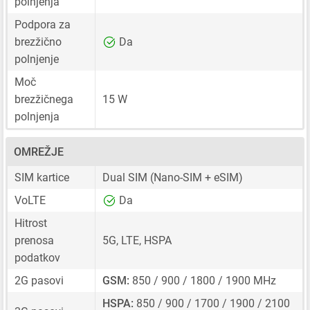
polnjenja
Podpora za
brezžično
Da
polnjenje
Moč
brezžičnega
15 W
polnjenja
OMREŽJE
SIM kartice
Dual SIM
(Nano-SIM + eSIM)
VoLTE
Da
Hitrost
prenosa
5G, LTE, HSPA
podatkov
2G pasovi
GSM:
850 / 900 / 1800 / 1900 MHz
HSPA:
850 / 900 / 1700 / 1900 / 2100