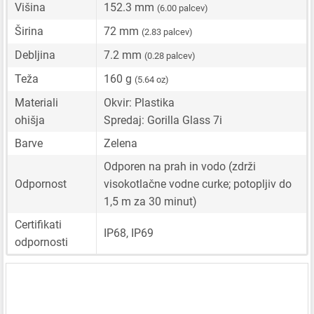
Višina
152.3 mm
(6.00 palcev)
Širina
72 mm
(2.83 palcev)
Debljina
7.2 mm
(0.28 palcev)
Teža
160 g
(5.64 oz)
Materiali
Okvir: Plastika
ohišja
Spredaj: Gorilla Glass 7i
Barve
Zelena
Odporen na prah in vodo (zdrži
Odpornost
visokotlačne vodne curke; potopljiv do
1,5 m za 30 minut)
Certifikati
IP68, IP69
odpornosti