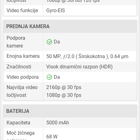
ločljivost
1080p @ 30/60/120 fps
Video funkcije
Gyro-EIS
PREDNJA KAMERA
Podpora
Da
kamere
ƒ
Enojna kamera
50 MP
,
/2.0 ( Širokokotna ),
0.64 μm
Značilnosti
Visok dinamični razpon (HDR)
Video podpora
Da
Najvišja video
2160p @ 30 fps
ločljivost
1080p @ 30 fps
BATERIJA
Kapaciteta
5000 mAh
Moč žičnega
68 W