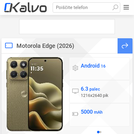
Poiščite telefon
Motorola Edge (2026)
Android
Operacijski sistem
16
6.3
Zaslon
palec
1216x2640 pik
5000
Baterija
mAh