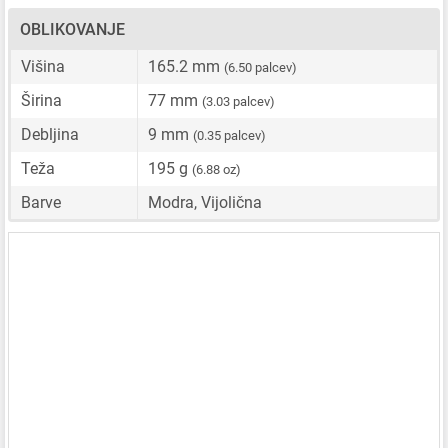
OBLIKOVANJE
Višina
165.2 mm
(6.50 palcev)
Širina
77 mm
(3.03 palcev)
Debljina
9 mm
(0.35 palcev)
Teža
195 g
(6.88 oz)
Barve
Modra, Vijolična