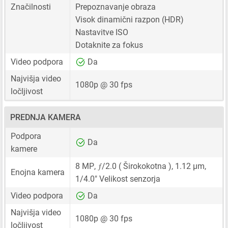
Značilnosti
Prepoznavanje obraza
Visok dinamični razpon (HDR)
Nastavitve ISO
Dotaknite za fokus
Video podpora
Da
Najvišja video
1080p @ 30 fps
ločljivost
PREDNJA KAMERA
Podpora
Da
kamere
ƒ
8 MP
,
/2.0 ( Širokokotna ),
1.12 μm
,
Enojna kamera
1/4.0"
Velikost senzorja
Video podpora
Da
Najvišja video
1080p @ 30 fps
ločljivost