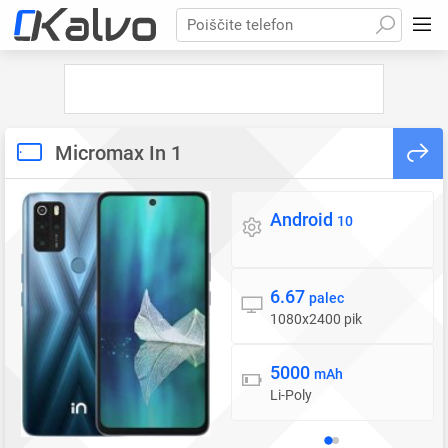
Poiščite telefon
Micromax In 1
Android
Operacijski sistem
10
6.67
Zaslon
palec
1080x2400 pik
5000
Baterija
mAh
Li-Poly