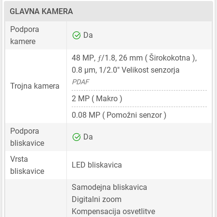
GLAVNA KAMERA
Podpora
Da
kamere
ƒ
48 MP
,
/1.8,
26 mm
( Širokokotna ),
0.8 μm
,
1/2.0"
Velikost senzorja
PDAF
Trojna kamera
2 MP
( Makro )
0.08 MP
( Pomožni senzor )
Podpora
Da
bliskavice
Vrsta
LED bliskavica
bliskavice
Samodejna bliskavica
Digitalni zoom
Kompensacija osvetlitve