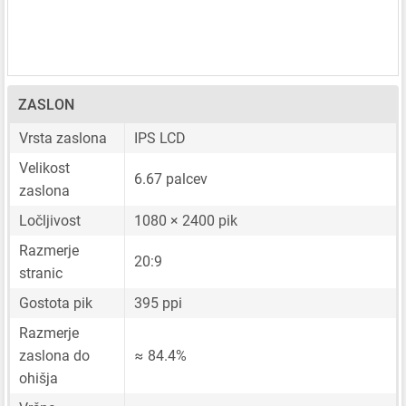
ZASLON
Vrsta zaslona
IPS LCD
Velikost
6.67 palcev
zaslona
Ločljivost
1080 × 2400 pik
Razmerje
20:9
stranic
Gostota pik
395 ppi
Razmerje
zaslona do
≈ 84.4%
ohišja