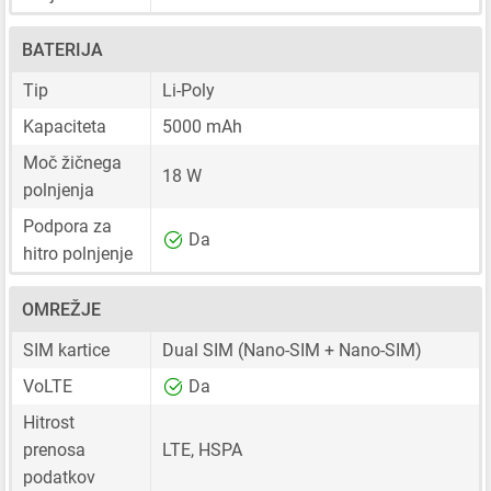
BATERIJA
Tip
Li-Poly
Kapaciteta
5000 mAh
Moč žičnega
18 W
polnjenja
Podpora za
Da
hitro polnjenje
OMREŽJE
SIM kartice
Dual SIM
(Nano-SIM + Nano-SIM)
VoLTE
Da
Hitrost
prenosa
LTE, HSPA
podatkov