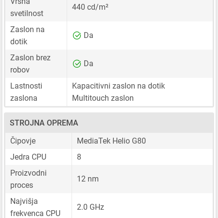
Vršna
440 cd/m²
svetilnost
Zaslon na
Da
dotik
Zaslon brez
Da
robov
Lastnosti
Kapacitivni zaslon na dotik
zaslona
Multitouch zaslon
STROJNA OPREMA
Čipovje
MediaTek Helio G80
Jedra CPU
8
Proizvodni
12 nm
proces
Najvišja
2.0 GHz
frekvenca CPU