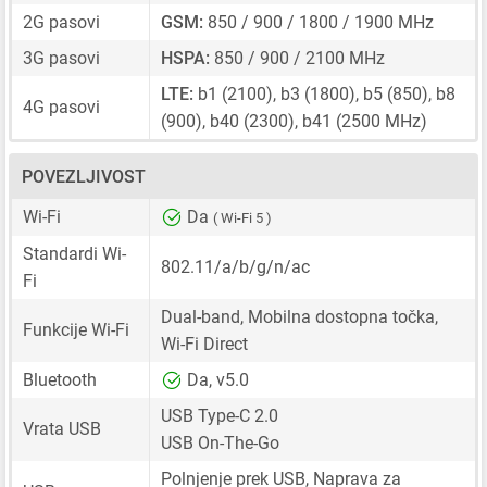
2G pasovi
GSM:
850 / 900 / 1800 / 1900 MHz
3G pasovi
HSPA:
850 / 900 / 2100 MHz
LTE:
b1 (2100), b3 (1800), b5 (850), b8
4G pasovi
(900), b40 (2300), b41 (2500 MHz)
POVEZLJIVOST
Wi-Fi
Da
( Wi-Fi 5 )
Standardi Wi-
802.11/a/b/g/n/ac
Fi
Dual-band, Mobilna dostopna točka,
Funkcije Wi-Fi
Wi-Fi Direct
Bluetooth
Da, v5.0
USB Type-C 2.0
Vrata USB
USB On-The-Go
Polnjenje prek USB, Naprava za