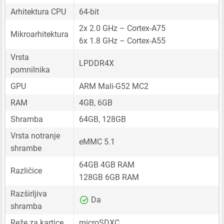
Arhitektura CPU
64-bit
2x 2.0 GHz – Cortex-A75
Mikroarhitektura
6x 1.8 GHz – Cortex-A55
Vrsta
LPDDR4X
pomnilnika
GPU
ARM Mali-G52 MC2
RAM
4GB, 6GB
Shramba
64GB, 128GB
Vrsta notranje
eMMC 5.1
shrambe
64GB 4GB RAM
Različice
128GB 6GB RAM
Razširljiva
Da
shramba
Reže za kartice
microSDXC