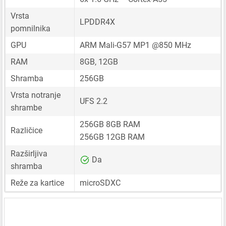
Vrsta
LPDDR4X
pomnilnika
GPU
ARM Mali-G57 MP1 @850 MHz
RAM
8GB, 12GB
Shramba
256GB
Vrsta notranje
UFS 2.2
shrambe
256GB 8GB RAM
Različice
256GB 12GB RAM
Razširljiva
Da
shramba
Reže za kartice
microSDXC