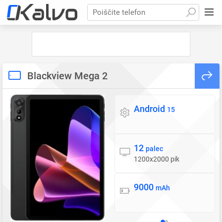
Poiščite telefon
Blackview Mega 2
Android
Operacijski sistem
15
12
Zaslon
palec
1200x2000 pik
9000
Baterija
mAh