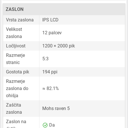
ZASLON
Vrsta zaslona
IPS LCD
Velikost
12 palcev
zaslona
Ločljivost
1200 × 2000 pik
Razmerje
5:3
stranic
Gostota pik
194 ppi
Razmerje
zaslona do
≈ 82.1%
ohišja
Zaščita
Mohs raven 5
zaslona
Zaslon na
Da