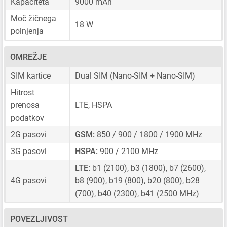
Kapaciteta
9000 mAh
Moč žičnega
18 W
polnjenja
OMREŽJE
SIM kartice
Dual SIM
(Nano-SIM + Nano-SIM)
Hitrost
prenosa
LTE, HSPA
podatkov
2G pasovi
GSM:
850 / 900 / 1800 / 1900 MHz
3G pasovi
HSPA:
900 / 2100 MHz
LTE:
b1 (2100), b3 (1800), b7 (2600),
4G pasovi
b8 (900), b19 (800), b20 (800), b28
(700), b40 (2300), b41 (2500 MHz)
POVEZLJIVOST