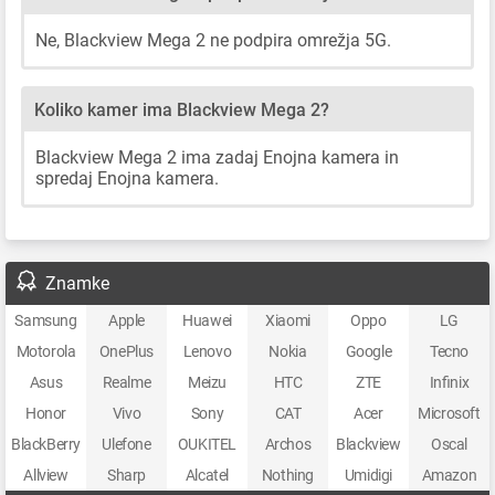
Ne, Blackview Mega 2 ne podpira omrežja 5G.
Koliko kamer ima Blackview Mega 2?
Blackview Mega 2 ima zadaj Enojna kamera in
spredaj Enojna kamera.
Znamke
Samsung
Apple
Huawei
Xiaomi
Oppo
LG
Motorola
OnePlus
Lenovo
Nokia
Google
Tecno
Asus
Realme
Meizu
HTC
ZTE
Infinix
Honor
Vivo
Sony
CAT
Acer
Microsoft
BlackBerry
Ulefone
OUKITEL
Archos
Blackview
Oscal
Allview
Sharp
Alcatel
Nothing
Umidigi
Amazon