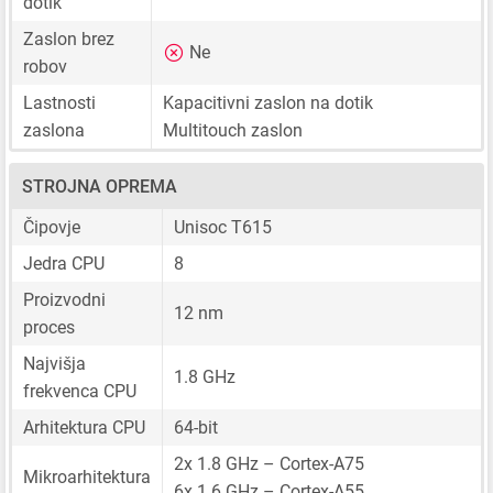
dotik
Zaslon brez
Ne
robov
Lastnosti
Kapacitivni zaslon na dotik
zaslona
Multitouch zaslon
STROJNA OPREMA
Čipovje
Unisoc T615
Jedra CPU
8
Proizvodni
12 nm
proces
Najvišja
1.8 GHz
frekvenca CPU
Arhitektura CPU
64-bit
2x 1.8 GHz – Cortex-A75
Mikroarhitektura
6x 1.6 GHz – Cortex-A55