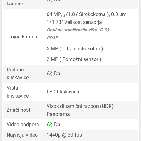
kamere
ƒ
64 MP
,
/1.8 ( Širokokotna ),
0.8 μm
,
1/1.73"
Velikost senzorja
Optična stabilizacija slike (OIS)
Trojna kamera
PDAF
5 MP
( Ultra širokokotna )
2 MP
( Pomožni senzor )
Podpora
Da
bliskavice
Vrsta
LED bliskavica
bliskavice
Visok dinamični razpon (HDR)
Značilnosti
Panorama
Video podpora
Da
Najvišja video
1440p @ 30 fps