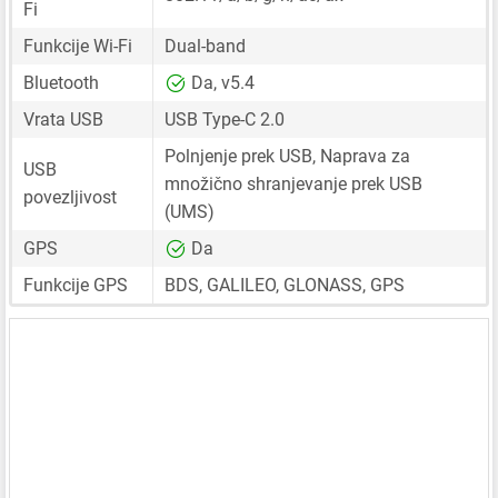
Fi
Funkcije Wi-Fi
Dual-band
Bluetooth
Da, v5.4
Vrata USB
USB Type-C 2.0
Polnjenje prek USB, Naprava za
USB
množično shranjevanje prek USB
povezljivost
(UMS)
GPS
Da
Funkcije GPS
BDS, GALILEO, GLONASS, GPS