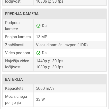
ločljivost
1080p @ 30 fps
PREDNJA KAMERA
Podpora
Da
kamere
Enojna kamera
13 MP
Značilnosti
Visok dinamični razpon (HDR)
Video podpora
Da
Najvišja video
1440p @ 30 fps
ločljivost
1080p @ 30 fps
BATERIJA
Kapaciteta
5000 mAh
Moč žičnega
33 W
polnjenja