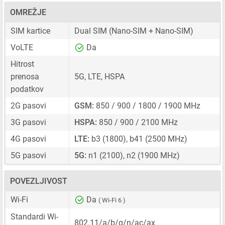
OMREŽJE
SIM kartice
Dual SIM
(Nano-SIM + Nano-SIM)
VoLTE
Da
Hitrost
prenosa
5G, LTE, HSPA
podatkov
2G pasovi
GSM:
850 / 900 / 1800 / 1900 MHz
3G pasovi
HSPA:
850 / 900 / 2100 MHz
4G pasovi
LTE:
b3 (1800), b41 (2500 MHz)
5G pasovi
5G:
n1 (2100), n2 (1900 MHz)
POVEZLJIVOST
Wi-Fi
Da
( Wi-Fi 6 )
Standardi Wi-
802.11/a/b/g/n/ac/ax