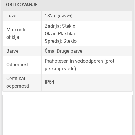
OBLIKOVANJE
Teža
182 g
(6.42 oz)
Zadnja: Steklo
Materiali
Okvir: Plastika
ohišja
Spredaj: Steklo
Barve
Črna, Druge barve
Prahotesen in vodoodporen (proti
Odpornost
prskanju vode)
Certifikati
IP64
odpornosti