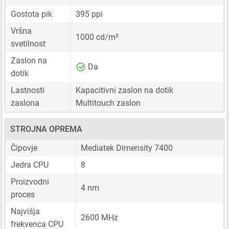
Gostota pik
395 ppi
Vršna
1000 cd/m²
svetilnost
Zaslon na
Da
dotik
Lastnosti
Kapacitivni zaslon na dotik
zaslona
Multitouch zaslon
STROJNA OPREMA
Čipovje
Mediatek Dimensity 7400
Jedra CPU
8
Proizvodni
4 nm
proces
Najvišja
2600 MHz
frekvenca CPU