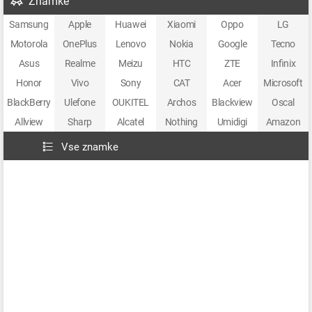
Znamke
Samsung
Apple
Huawei
Xiaomi
Oppo
LG
Motorola
OnePlus
Lenovo
Nokia
Google
Tecno
Asus
Realme
Meizu
HTC
ZTE
Infinix
Honor
Vivo
Sony
CAT
Acer
Microsoft
BlackBerry
Ulefone
OUKITEL
Archos
Blackview
Oscal
Allview
Sharp
Alcatel
Nothing
Umidigi
Amazon
Vse znamke