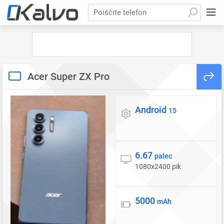
Poiščite telefon
Acer Super ZX Pro
Android
Operacijski sistem
15
6.67
Zaslon
palec
1080x2400 pik
5000
Baterija
mAh